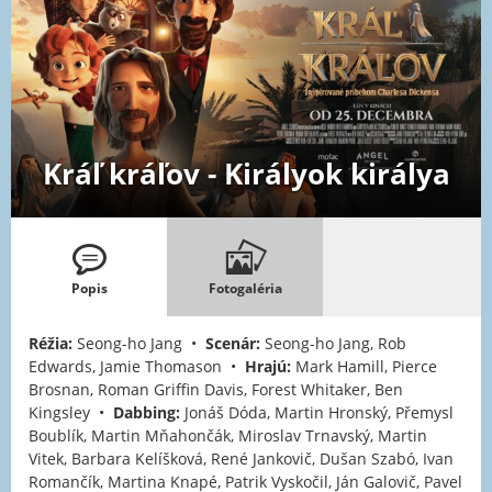
Kráľ kráľov - Királyok királya
Popis
Fotogaléria
Réžia:
Seong-ho Jang •
Scenár:
Seong-ho Jang, Rob
Edwards, Jamie Thomason •
Hrajú:
Mark Hamill, Pierce
Brosnan, Roman Griffin Davis, Forest Whitaker, Ben
Kingsley •
Dabbing:
Jonáš Dóda, Martin Hronský, Přemysl
Boublík, Martin Mňahončák, Miroslav Trnavský, Martin
Vitek, Barbara Kelíšková, René Jankovič, Dušan Szabó, Ivan
Romančík, Martina Knapé, Patrik Vyskočil, Ján Galovič, Pavel