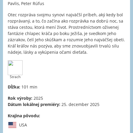
Pavlis, Peter Rúfus
Otec rozpráva svojmu synovi najväčší príbeh, aký kedy bol
rozprávaný, a to, čo začína ako rozprávka na dobrú noc, sa
stáva cestou, ktorá mení život. Prostredníctvom oživenej
fantázie chlapec kráča po boku Ježiša, je svedkom Jeho
zázrakov, čelí Jeho skúškam a rozumie Jeho najväčšej obeti.
Kráľ kráľov nás pozýva, aby sme znovuobjavili trvalú silu
nádeje, lásky a vykúpenia očami dieťaťa.
Strach
Dĺžka:
101 min
Rok výroby:
2025
Dátum lokálnej premiéry:
25. december 2025
Krajina pôvodu:
USA