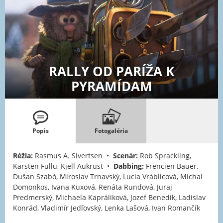
RALLY OD PARÍŽA K
PYRAMÍDAM
Popis
Fotogaléria
Réžia:
Rasmus A. Sivertsen •
Scenár:
Rob Sprackling,
Karsten Fullu, Kjell Aukrust •
Dabbing:
Frencien Bauer,
Dušan Szabó, Miroslav Trnavský, Lucia Vráblicová, Michal
Domonkos, Ivana Kuxová, Renáta Rundová, Juraj
Predmerský, Michaela Kapráliková, Jozef Benedik, Ladislav
Konrád, Vladimír Jedľovský, Lenka Lašová, Ivan Romančík