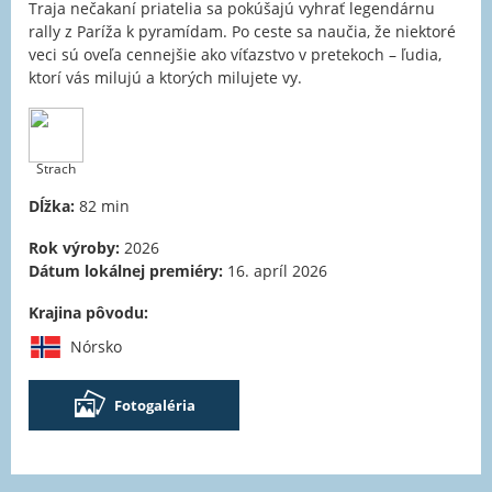
Traja nečakaní priatelia sa pokúšajú vyhrať legendárnu
rally z Paríža k pyramídam. Po ceste sa naučia, že niektoré
veci sú oveľa cennejšie ako víťazstvo v pretekoch – ľudia,
ktorí vás milujú a ktorých milujete vy.
Strach
Dĺžka:
82 min
Rok výroby:
2026
Dátum lokálnej premiéry:
16. apríl 2026
Krajina pôvodu:
Nórsko
Fotogaléria