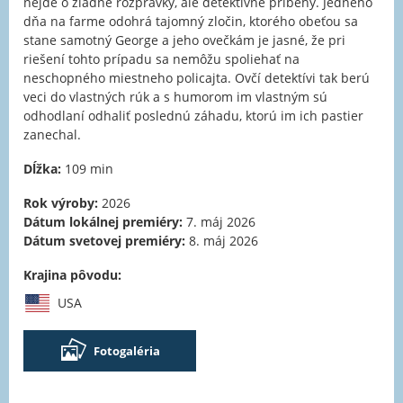
nejde o žiadne rozprávky, ale detektívne príbehy. Jedného
dňa na farme odohrá tajomný zločin, ktorého obeťou sa
stane samotný George a jeho ovečkám je jasné, že pri
riešení tohto prípadu sa nemôžu spoliehať na
neschopného miestneho policajta. Ovčí detektívi tak berú
veci do vlastných rúk a s humorom im vlastným sú
odhodlaní odhaliť poslednú záhadu, ktorú im ich pastier
zanechal.
Dĺžka:
109 min
Rok výroby:
2026
Dátum lokálnej premiéry:
7. máj 2026
Dátum svetovej premiéry:
8. máj 2026
Krajina pôvodu:
USA
Fotogaléria