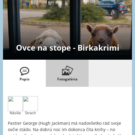
Ovce na stope - Birkakrimi
Popis
Fotogaléria
Násilie
Strach
Pastier George (Hugh Jackman) má nadovšetko rád svoje
ovčie stádo. Na dobrú noc im dokonca číta knihy – no