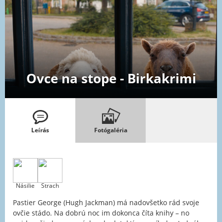
Ovce na stope - Birkakrimi
Leírás
Fotógaléria
Násilie
Strach
Pastier George (Hugh Jackman) má nadovšetko rád svoje
ovčie stádo. Na dobrú noc im dokonca číta knihy – no