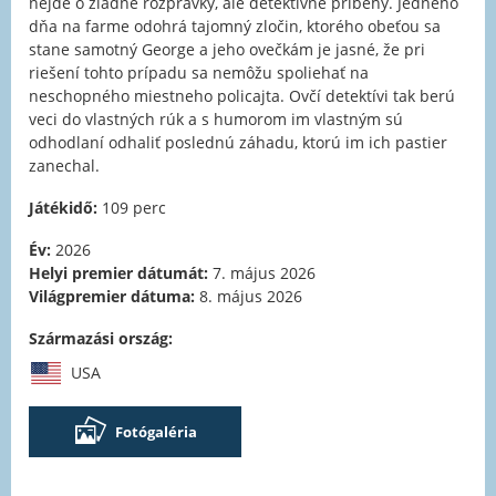
nejde o žiadne rozprávky, ale detektívne príbehy. Jedného
dňa na farme odohrá tajomný zločin, ktorého obeťou sa
stane samotný George a jeho ovečkám je jasné, že pri
riešení tohto prípadu sa nemôžu spoliehať na
neschopného miestneho policajta. Ovčí detektívi tak berú
veci do vlastných rúk a s humorom im vlastným sú
odhodlaní odhaliť poslednú záhadu, ktorú im ich pastier
zanechal.
Játékidő:
109 perc
Év:
2026
Helyi premier dátumát:
7. május 2026
Világpremier dátuma:
8. május 2026
Származási ország:
USA
Fotógaléria