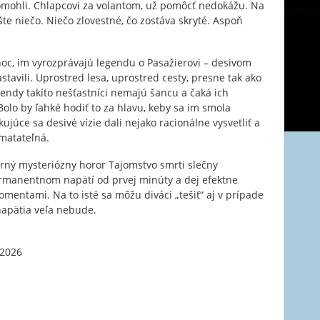
pomohli. Chlapcovi za volantom, už pomôcť nedokážu. Na
e niečo. Niečo zlovestné, čo zostáva skryté. Aspoň
oc, im vyrozprávajú legendu o Pasažierovi – desivom
zastavili. Uprostred lesa, uprostred cesty, presne tak ako
gendy takíto nešťastníci nemajú šancu a čaká ich
 Bolo by ľahké hodiť to za hlavu, keby sa im smola
ujúce sa desivé vízie dali nejako racionálne vysvetliť a
matateľná.
orný mysteriózny horor Tajomstvo smrti slečny
ermanentnom napätí od prvej minúty a dej efektne
entami. Na to isté sa môžu diváci „tešiť“ aj v prípade
napätia veľa nebude.
 2026