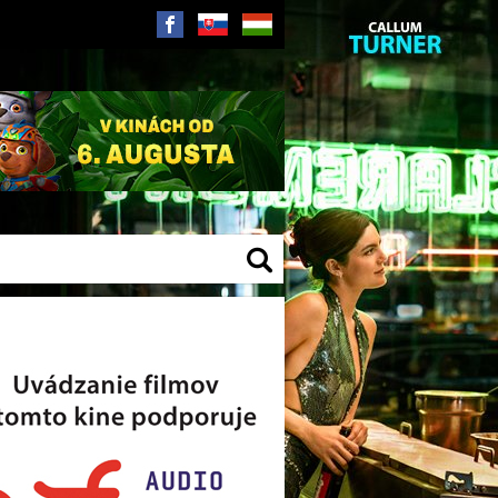
SK
HU