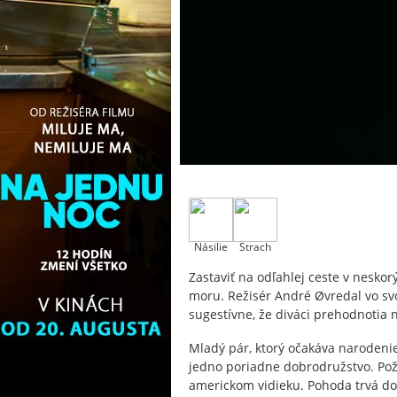
Násilie
Strach
Zastaviť na odľahlej ceste v nesk
moru. Režisér André Øvredal vo sv
sugestívne, že diváci prehodnotia 
Mladý pár, ktorý očakáva narodenie
jedno poriadne dobrodružstvo. Poži
americkom vidieku. Pohoda trvá do