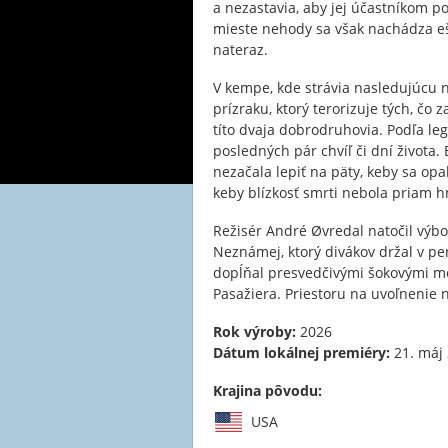
a nezastavia, aby jej účastníkom 
mieste nehody sa však nachádza ešt
nateraz.
V kempe, kde strávia nasledujúcu n
prízraku, ktorý terorizuje tých, čo 
títo dvaja dobrodruhovia. Podľa le
posledných pár chvíľ či dní života.
nezačala lepiť na päty, keby sa opak
keby blízkosť smrti nebola priam h
Režisér André Øvredal natočil výb
Neznámej, ktorý divákov držal v p
dopĺňal presvedčivými šokovými mom
Pasažiera. Priestoru na uvoľnenie 
Rok výroby:
2026
Dátum lokálnej premiéry:
21. máj
Krajina pôvodu:
USA