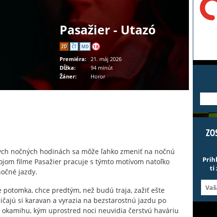
Pasažier - Utazó
2D
ČT
MD
18
Premiéra:
21. máj 2026
Dĺžka:
94 minút
Žáner:
Horor
---
ZO
orých nočných hodinách sa môže ľahko zmeniť na nočnú
Prih
ojom filme Pasažier pracuje s týmto motívom natoľko
ti
nočné jazdy.
 potomka, chce predtým, než budú traja, zažiť ešte
čajú si karavan a vyrazia na bezstarostnú jazdu po
 okamihu, kým uprostred noci neuvidia čerstvú haváriu