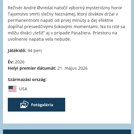
Režisér André Øvredal natočil výborný mysteriózny horor
Tajomstvo smrti slečny Neznámej, ktorý divákov držal v
permanentnom napätí od prvej minúty a dej efektne
dopĺňal presvedčivými šokovými momentami. Na to isté sa
môžu diváci „tešiť“ aj v prípade Pasažiera. Priestoru na
uvoľnenie napätia veľa nebude.
Játékidő:
94 perc
Év:
2026
Helyi premier dátumát:
21. május 2026
Származási ország:
USA
Fotógaléria