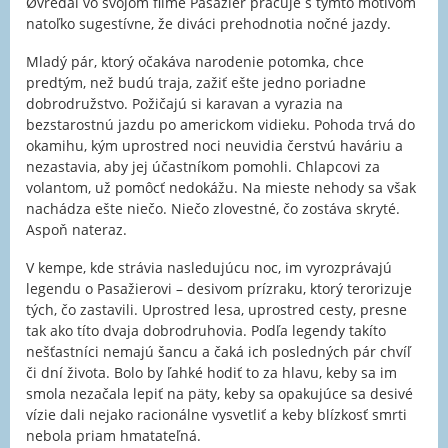
Øvredal vo svojom filme Pasažier pracuje s týmto motívom
natoľko sugestívne, že diváci prehodnotia nočné jazdy.
Mladý pár, ktorý očakáva narodenie potomka, chce
predtým, než budú traja, zažiť ešte jedno poriadne
dobrodružstvo. Požičajú si karavan a vyrazia na
bezstarostnú jazdu po americkom vidieku. Pohoda trvá do
okamihu, kým uprostred noci neuvidia čerstvú haváriu a
nezastavia, aby jej účastníkom pomohli. Chlapcovi za
volantom, už pomôcť nedokážu. Na mieste nehody sa však
nachádza ešte niečo. Niečo zlovestné, čo zostáva skryté.
Aspoň nateraz.
V kempe, kde strávia nasledujúcu noc, im vyrozprávajú
legendu o Pasažierovi – desivom prízraku, ktorý terorizuje
tých, čo zastavili. Uprostred lesa, uprostred cesty, presne
tak ako títo dvaja dobrodruhovia. Podľa legendy takíto
nešťastníci nemajú šancu a čaká ich posledných pár chvíľ
či dní života. Bolo by ľahké hodiť to za hlavu, keby sa im
smola nezačala lepiť na päty, keby sa opakujúce sa desivé
vízie dali nejako racionálne vysvetliť a keby blízkosť smrti
nebola priam hmatateľná.