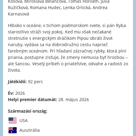
Kóšová, Miroslava Belancová, Tomáš Horváth, Júlia
Ružičková, Romana Hudec, Lenka Orlická, Andrea
Karnasová
Hlboko v oceáne, v tichom podmorskom svete, si pán Ryba
starostlivo stráži svoj pokoj. Keď mu však nečakané
stretnutie s energickým dráčikom Pipou obráti život
naruby, vydáva sa na dobrodružnú cestu naprieč
farebným oceánom. Pri hľadaní zázračnej rybky, ktorá plní
priania, postupne zisťuje, že zmeny nemusia byť hrozbou –
ale šancou. Veselý príbeh o priateľstve, odvahe a radosti zo
života.
Játékidő:
92 perc
Év:
2026
Helyi premier dátumát:
28. május 2026
Származási ország:
USA
Ausztrália