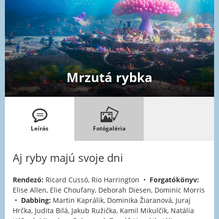
Mrzutá rybka
Leírás
Fotógaléria
Aj ryby majú svoje dni
Rendezö:
Ricard Cussó, Rio Harrington •
Forgatókönyv:
Elise Allen, Elie Choufany, Deborah Diesen, Dominic Morris
•
Dabbing:
Martin Kaprálik, Dominika Žiaranová, Juraj
Hrčka, Judita Bilá, Jakub Ružička, Kamil Mikulčík, Natália