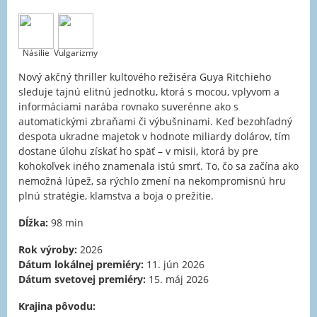
Násilie
Vulgarizmy
Nový akčný thriller kultového režiséra Guya Ritchieho
sleduje tajnú elitnú jednotku, ktorá s mocou, vplyvom a
informáciami narába rovnako suverénne ako s
automatickými zbraňami či výbušninami. Keď bezohľadný
despota ukradne majetok v hodnote miliardy dolárov, tím
dostane úlohu získať ho späť – v misii, ktorá by pre
kohokoľvek iného znamenala istú smrť. To, čo sa začína ako
nemožná lúpež, sa rýchlo zmení na nekompromisnú hru
plnú stratégie, klamstva a boja o prežitie.
Dĺžka:
98 min
Rok výroby:
2026
Dátum lokálnej premiéry:
11. jún 2026
Dátum svetovej premiéry:
15. máj 2026
Krajina pôvodu: