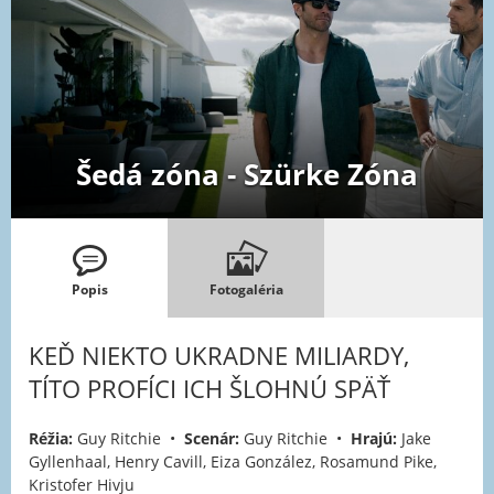
Šedá zóna - Szürke Zóna
Popis
Fotogaléria
KEĎ NIEKTO UKRADNE MILIARDY,
TÍTO PROFÍCI ICH ŠLOHNÚ SPÄŤ
Réžia:
Guy Ritchie •
Scenár:
Guy Ritchie •
Hrajú:
Jake
Gyllenhaal, Henry Cavill, Eiza González, Rosamund Pike,
Kristofer Hivju