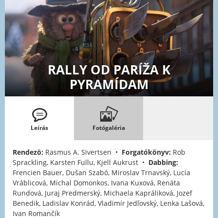
RALLY OD PARÍŽA K
PYRAMÍDAM
Leírás
Fotógaléria
Rendezö:
Rasmus A. Sivertsen •
Forgatókönyv:
Rob
Sprackling, Karsten Fullu, Kjell Aukrust •
Dabbing:
Frencien Bauer, Dušan Szabó, Miroslav Trnavský, Lucia
Vráblicová, Michal Domonkos, Ivana Kuxová, Renáta
Rundová, Juraj Predmerský, Michaela Kapráliková, Jozef
Benedik, Ladislav Konrád, Vladimír Jedľovský, Lenka Lašová,
Ivan Romančík