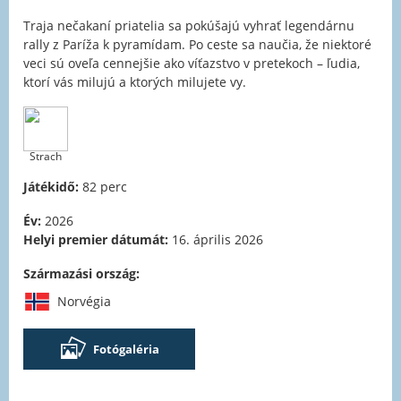
Traja nečakaní priatelia sa pokúšajú vyhrať legendárnu
rally z Paríža k pyramídam. Po ceste sa naučia, že niektoré
veci sú oveľa cennejšie ako víťazstvo v pretekoch – ľudia,
ktorí vás milujú a ktorých milujete vy.
Strach
Játékidő:
82 perc
Év:
2026
Helyi premier dátumát:
16. április 2026
Származási ország:
Norvégia
Fotógaléria